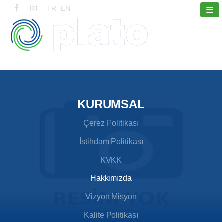
≡
TR
EN
KURUMSAL
Çerez Politikası
İstihdam Politikası
KVKK
Hakkımızda
Vizyon Misyon
Kalite Politikası