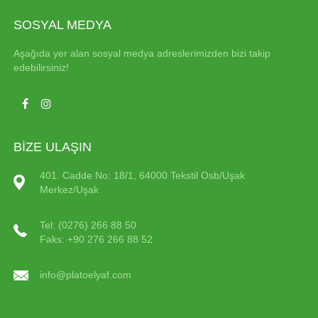
SOSYAL MEDYA
Aşağıda yer alan sosyal medya adreslerimizden bizi takip
edebilirsiniz!
BİZE ULAŞIN
401. Cadde No: 18/1, 64000 Tekstil Osb/Uşak
Merkez/Uşak
Tel: (0276) 266 88 50
Faks: +90 276 266 88 52
info@platoelyaf.com