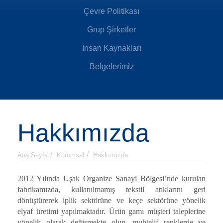
Çevre Politikası
Grup Şirketler
İnsan Kaynakları
Belgelerimiz
Hakkımızda
Ana Sayfa
Kurumsal
Hakkımızda
2012 Yılında Uşak Organize Sanayi Bölgesi’nde kurulan
fabrikamızda, kullanılmamış tekstil atıklarını geri
dönüştürerek iplik sektörüne ve keçe sektörüne yönelik
elyaf üretimi yapılmaktadır. Ürün gamı müşteri taleplerine
yönelik olarak değişmekte olup, muhtelif renklerde ve